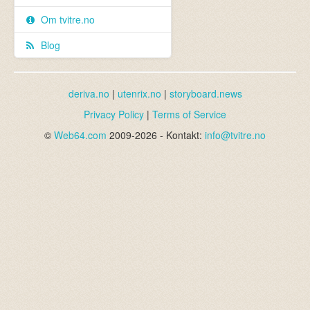
736,310
Om tvitre.no
Norske Tvitrere
Blog
deriva.no
|
utenrix.no
|
storyboard.news
Privacy Policy
|
Terms of Service
©
Web64.com
2009-2026 - Kontakt:
info@tvitre.no