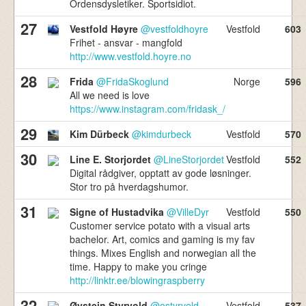
Ordensdysletiker. Sportsidiot.
27
Vestfold Høyre
@vestfoldhoyre
Vestfold
603
Frihet - ansvar - mangfold
http://www.vestfold.hoyre.no
28
Frida
@FridaSkoglund
Norge
596
All we need is love
https://www.instagram.com/fridask_/
29
Kim Dürbeck
@kimdurbeck
Vestfold
570
30
Line E. Storjordet
@LineStorjordet
Vestfold
552
Digital rådgiver, opptatt av gode løsninger.
Stor tro på hverdagshumor.
31
Signe of Hustadvika
@VilleDyr
Vestfold
550
Customer service potato with a visual arts
bachelor. Art, comics and gaming is my fav
things. Mixes English and norwegian all the
time. Happy to make you cringe
http://linktr.ee/blowingraspberry
32
Øystein Styrvold
@ostyrvold
Vestfold
537