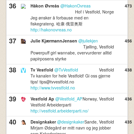
36
Håkon Øvreås
@HakonOvreas
473
Hof i Vestfold, Norge
Jeg ønsker å forbause med en
fiskegrateng. 哈康·俄雷奥斯
http://hakonovreas.no
37
Julie KjærmannJensen
@juliekjen
456
Tjølling, Vestfold
Powerpuff girl wannabe, overvurderer alltid
papirposens styrke
38
Tv Vestfold
@TvVestfold
Vestfold
438
Tv kanalen for hele Vestfold! Gi oss gjerne
tips!
tips@tvvestfold.no
http://www.tvvestfold.no
39
Vestfold Ap
@Vestfold_AP
Norway, Vestfold
436
Vestfold Arbeiderparti
http://vestfold.arbeiderparti.no/
40
Designkaker
@designkaker
Sande, Vestfold
435
Mirjam Ødegård er mitt navn og jeg jobber
som Kakedesigner.