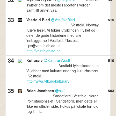
Twitrer om det meste i sportens verden,
samt litt annet vas.
33
Vestfold Blad
@VestfoldBlad
515
Vestfold, Norway
Kjære leser. Vi følger utviklingen i fylket og
deler de gode historiene med alle
innbyggerne i Vestfold. Tips oss:
tips@vestfoldblad.no
http://vestfoldblad.no
34
Kulturarv
@KulturarvVestf
510
Vestfold fylkeskommune
Vi jobber med kulturminner og kulturhistorie
i Vestfold.
http://www.vfk.no/kulturarv
35
Brian Jacobsen
@bjsfj
503
Sandefjord i Vestfold, Norge
Politistasjonssjef i Sandefjord, men dette er
ikke en offisiell side. Fokus på lokale forhold
-og litt til..