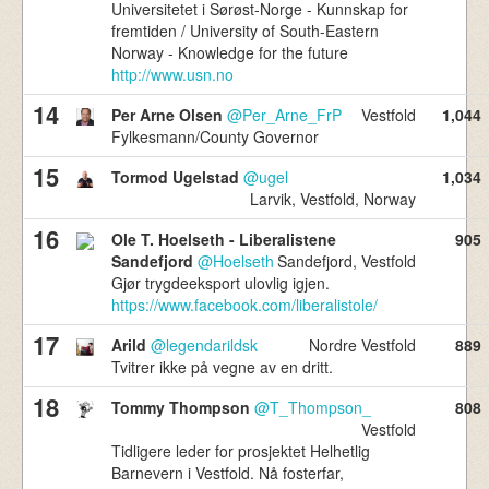
Universitetet i Sørøst-Norge - Kunnskap for
fremtiden / University of South-Eastern
Norway - Knowledge for the future
http://www.usn.no
14
Per Arne Olsen
@Per_Arne_FrP
Vestfold
1,044
Fylkesmann/County Governor
15
Tormod Ugelstad
@ugel
1,034
Larvik, Vestfold, Norway
16
Ole T. Hoelseth - Liberalistene
905
Sandefjord
@Hoelseth
Sandefjord, Vestfold
Gjør trygdeeksport ulovlig igjen.
https://www.facebook.com/liberalistole/
17
Arild
@legendarildsk
Nordre Vestfold
889
Tvitrer ikke på vegne av en dritt.
18
Tommy Thompson
@T_Thompson_
808
Vestfold
Tidligere leder for prosjektet Helhetlig
Barnevern i Vestfold. Nå fosterfar,