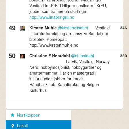
Vestfold for KrF. Tidligere nestleder i KrFU,
jobbet som trainee på stortinge
http://www.linabringsli.no
49
Kirsten Muhle
@kirstenelisabet
Vestfold
346
Litteraturformidl. og arr. ansv. v/ Sandefjord
bibliotek. Homeopat.
http://www.kirstenmuhle.no
50
Christine F Nøstdahl
@cfnostdahl
330
Larvik, Vestfold, Norway
Nerd, hobbymosjonist, hobbygartner og
amatørmamma. Har en mastergrad i
kulturstudier, jobber for Larvik
Håndballklubb, Kanalbruket og Bølgen
Kulturhus
Norsktoppen
Lokalt