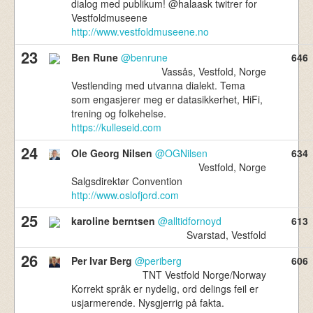
dialog med publikum! @halaask twitrer for
Vestfoldmuseene
http://www.vestfoldmuseene.no
23
Ben Rune
@benrune
646
Vassås, Vestfold, Norge
Vestlending med utvanna dialekt. Tema
som engasjerer meg er datasikkerhet, HiFi,
trening og folkehelse.
https://kulleseid.com
24
Ole Georg Nilsen
@OGNilsen
634
Vestfold, Norge
Salgsdirektør Convention
http://www.oslofjord.com
25
karoline berntsen
@alltidfornoyd
613
Svarstad, Vestfold
26
Per Ivar Berg
@periberg
606
TNT Vestfold Norge/Norway
Korrekt språk er nydelig, ord delings feil er
usjarmerende. Nysgjerrig på fakta.