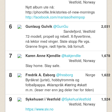
Vestfold, Norway
Nytt album ute nå:
http://phonofile.link/stories-of-new-mornings
http://facebook.com/mariasolheimpop
6
Gunlaug Gulvik
@GunGu
2,031
Sandefjord, Vestfold
72-modell, propell og rebell. X-flyvertinne,
nå lektor med vinger. Siste stopp Re vgs.
Grønne fingre, rødt hjerte, blå fornuft.
7
Karen Anne Kjendlie
@kakjendlie
1,678
Vestfold, Norway
Stay home. Stay safe.
8
Fredrik A. Esborg
@fresborg
Norge
1,622
Byråkrat (jurist), hobbytrommis og
fotballpappa. #klarspråk #læring #skatt
m.m. (leser mer enn jeg deler her for tiden)
9
Sykehuset i Vestfold
@SykehusVestfold
1,524
Vestfold, Norway
https://www.siv.no