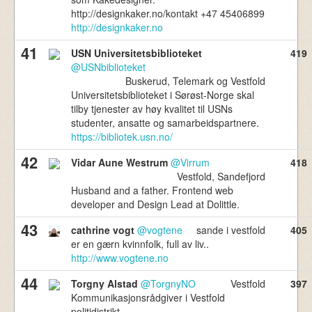
http://designkaker.no/kontakt +47 45406899
http://designkaker.no
41
USN Universitetsbiblioteket
419
@USNbiblioteket
Buskerud, Telemark og Vestfold
Universitetsbiblioteket i Sørøst-Norge skal
tilby tjenester av høy kvalitet til USNs
studenter, ansatte og samarbeidspartnere.
https://bibliotek.usn.no/
42
Vidar Aune Westrum
@Virrum
418
Vestfold, Sandefjord
Husband and a father. Frontend web
developer and Design Lead at Dolittle.
43
cathrine vogt
@vogtene
sande i vestfold
405
er en gærn kvinnfolk, full av liv..
http://www.vogtene.no
44
Torgny Alstad
@TorgnyNO
Vestfold
397
Kommunikasjonsrådgiver i Vestfold
politidistrikt.