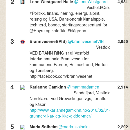
2
Lene Westgaard-Halle
@LeneWestgaard
4,981
736,310
Vestfold/Oslo
Norske Tvitrere
#Politikk, finans, næring, energi, alpint,
reising og USA. Dansk-norsk klimahippie,
technerd, bonde, stortingsrepresentant for
@Hoyre og katolikk. #blågrønn
3
Brannvesenet(VIB)
@brannvesenetVIB
2,955
Vestfold
VED BRANN RING 110! Vestfold
Interkommunale Brannvesen for
kommunene Færder, Holmestrand, Horten
og Tønsberg.
http://facebook.com/brannvesenet
4
Karianne Gamkinn
@mammadamen
2,514
Sandefjord, Vestfold
Norsklærer ved Greveskogen vgs, forfatter
og kåsør
http://www.kariannegamkinn.no/2018/02/31-
grunner-til-at-jeg-ikke-gidder-mer/
5
Maria Solheim
@maria_solheim
2,292