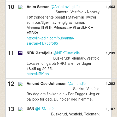
10
Anita Sætran
@AnitaLovingLife
1,463
Stavern, Vestfold - Norway
Tøff trønderjente bosatt i Stavern☀️ Twitrer
som pus/tiger - avhengig av humør.
Mamma til #LillePrinsesse♥️ #LarvikHK ♥️
#RBK♥️
http://linkedin.com/pub/anita-
sætran/41/756/565
11
NRK Østafjells
@NRKOstafjells
1,239
Buskerud/Telemark/Vestfold
Lokalsendinga på NRK1 alle hverdager
18.45 og 20.55.
http://NRK.no
12
Amund Ose-Johansen
@amundjo
1,202
Stokke, Vestfold
Bry deg om flokken din - Per Fuggeli. Jeg er
på jobb for deg. Du holder deg hjemme.
13
USN
@USN_info
1,107
Buskerud, Vestfold, Telemark