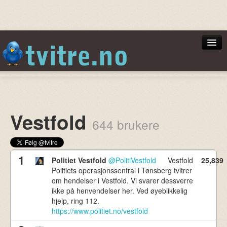
Norsktoppen
Vestfold
644 brukere
Min Side
1
Politiet Vestfold
@PolitiVestfold
Vestfold
25,839
Politiets operasjonssentral i Tønsberg tvitrer
om hendelser i Vestfold. Vi svarer dessverre
Logg inn
ikke på henvendelser her. Ved øyeblikkelig
hjelp, ring 112.
https://www.politiet.no/vestfold