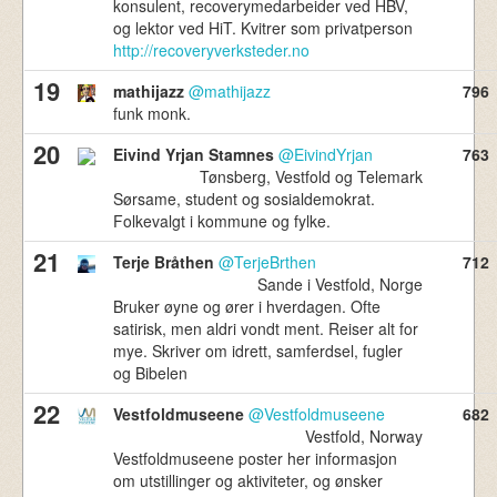
konsulent, recoverymedarbeider ved HBV,
og lektor ved HiT. Kvitrer som privatperson
http://recoveryverksteder.no
19
mathijazz
@mathijazz
796
funk monk.
20
Eivind Yrjan Stamnes
@EivindYrjan
763
Tønsberg, Vestfold og Telemark
Sørsame, student og sosialdemokrat.
Folkevalgt i kommune og fylke.
21
Terje Bråthen
@TerjeBrthen
712
Sande i Vestfold, Norge
Bruker øyne og ører i hverdagen. Ofte
satirisk, men aldri vondt ment. Reiser alt for
mye. Skriver om idrett, samferdsel, fugler
og Bibelen
22
Vestfoldmuseene
@Vestfoldmuseene
682
Vestfold, Norway
Vestfoldmuseene poster her informasjon
om utstillinger og aktiviteter, og ønsker