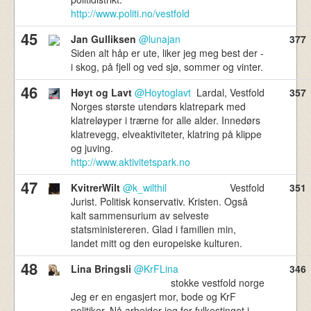
http://www.politi.no/vestfold
45
Jan Gulliksen
@lunajan
377
Siden alt håp er ute, liker jeg meg best der -
i skog, på fjell og ved sjø, sommer og vinter.
46
Høyt og Lavt
@Hoytoglavt
Lardal, Vestfold
357
Norges største utendørs klatrepark med
klatreløyper i trærne for alle alder. Innedørs
klatrevegg, elveaktiviteter, klatring på klippe
og juving.
http://www.aktivitetspark.no
47
KvitrerWilt
@k_wilthil
Vestfold
351
Jurist. Politisk konservativ. Kristen. Også
kalt sammensurium av selveste
statsministereren. Glad i familien min,
landet mitt og den europeiske kulturen.
48
Lina Bringsli
@KrFLina
346
stokke vestfold norge
Jeg er en engasjert mor, bode og KrF
politiker. Nå arbeider jeg for fylkestinget i