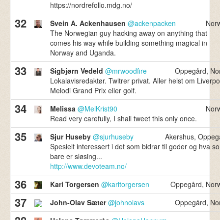
https://nordrefollo.mdg.no/
32
Svein A. Ackenhausen
@ackenpacken
Nor
The Norwegian guy hacking away on anything that
comes his way while building something magical in
Norway and Uganda.
33
Sigbjørn Vedeld
@mrwoodfire
Oppegård, No
Lokalavisredaktør. Twitrer privat. Aller helst om Liverpo
Melodi Grand Prix eller golf.
34
Melissa
@MelKrist90
Nor
Read very carefully, I shall tweet this only once.
35
Sjur Huseby
@sjurhuseby
Akershus, Oppeg
Spesielt interessert i det som bidrar til goder og hva s
bare er sløsing...
http://www.devoteam.no/
36
Kari Torgersen
@karitorgersen
Oppegård, Nor
37
John-Olav Sæter
@johnolavs
Oppegård, No