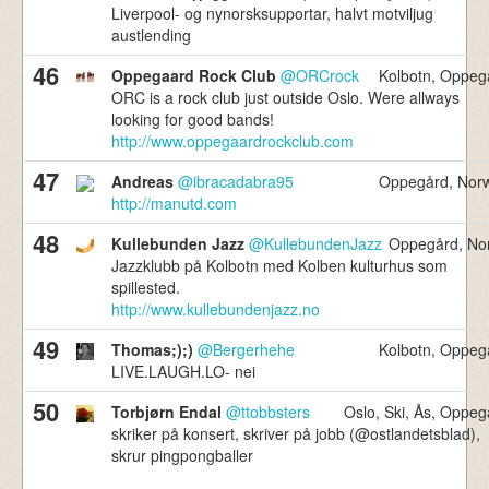
Liverpool- og nynorsksupportar, halvt motviljug
austlending
46
Oppegaard Rock Club
@ORCrock
Kolbotn, Oppeg
ORC is a rock club just outside Oslo. Were allways
looking for good bands!
http://www.oppegaardrockclub.com
47
Andreas
@ibracadabra95
Oppegård, Nor
http://manutd.com
48
Kullebunden Jazz
@KullebundenJazz
Oppegård, No
Jazzklubb på Kolbotn med Kolben kulturhus som
spillested.
http://www.kullebundenjazz.no
49
Thomas;);)
@Bergerhehe
Kolbotn, Oppeg
LIVE.LAUGH.LO- nei
50
Torbjørn Endal
@ttobbsters
Oslo, Ski, Ås, Oppeg
skriker på konsert, skriver på jobb (@ostlandetsblad),
skrur pingpongballer