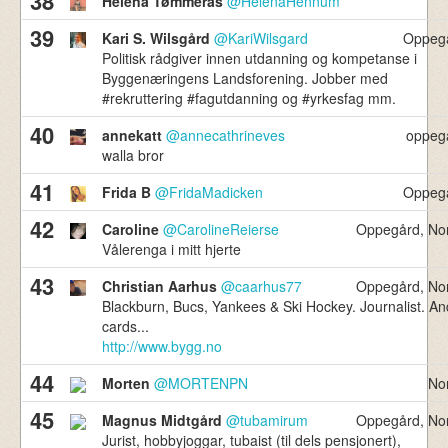
38
Helena Tømmerås
@HelenaHennum
39
Kari S. Wilsgård
@KariWilsgard
Oppeg
Politisk rådgiver innen utdanning og kompetanse i
Byggenæringens Landsforening. Jobber med
#rekruttering #fagutdanning og #yrkesfag mm.
40
annekatt
@annecathrineves
oppeg
walla bror
41
Frida B
@FridaMadicken
Oppeg
42
Caroline
@CarolineReierse
Oppegård, No
Vålerenga i mitt hjerte
43
Christian Aarhus
@caarhus77
Oppegård, No
Blackburn, Bucs, Yankees & Ski Hockey. Journalist. An
cards...
http://www.bygg.no
44
Morten
@MORTENPN
No
45
Magnus Midtgård
@tubamirum
Oppegård, No
Jurist, hobbyjoggar, tubaist (til dels pensjonert),