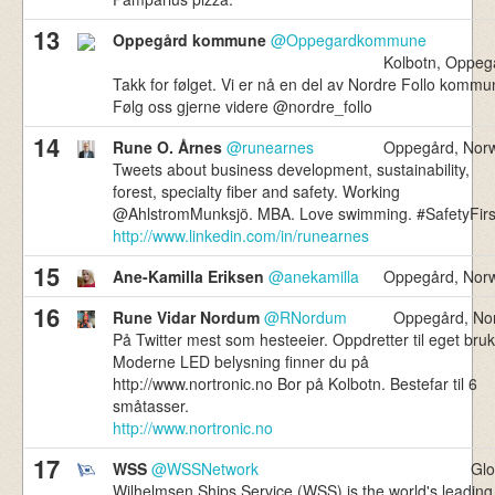
13
Oppegård kommune
@Oppegardkommune
Kolbotn, Oppeg
Takk for følget. Vi er nå en del av Nordre Follo kommu
Følg oss gjerne videre @nordre_follo
14
Rune O. Årnes
@runearnes
Oppegård, Nor
Tweets about business development, sustainability,
forest, specialty fiber and safety. Working
@AhlstromMunksjö. MBA. Love swimming. #SafetyFirs
http://www.linkedin.com/in/runearnes
15
Ane-Kamilla Eriksen
@anekamilla
Oppegård, Nor
16
Rune Vidar Nordum
@RNordum
Oppegård, No
På Twitter mest som hesteeier. Oppdretter til eget bruk
Moderne LED belysning finner du på
http://www.nortronic.no Bor på Kolbotn. Bestefar til 6
småtasser.
http://www.nortronic.no
17
WSS
@WSSNetwork
Glo
Wilhelmsen Ships Service (WSS) is the world's leading