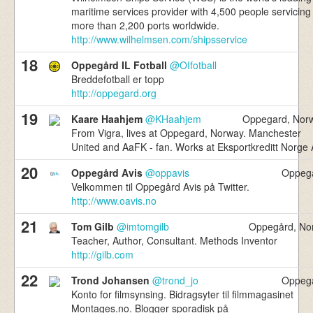
maritime services provider with 4,500 people servicing
more than 2,200 ports worldwide.
http://www.wilhelmsen.com/shipsservice
18
Oppegård IL Fotball
@OIfotball
Breddefotball er topp
http://oppegard.org
19
Kaare Haahjem
@KHaahjem
Oppegard, Nor
From Vigra, lives at Oppegard, Norway. Manchester
United and AaFK - fan. Works at Eksportkreditt Norge
20
Oppegård Avis
@oppavis
Oppeg
Velkommen til Oppegård Avis på Twitter.
http://www.oavis.no
21
Tom Gilb
@imtomgilb
Oppegård, No
Teacher, Author, Consultant. Methods Inventor
http://gilb.com
22
Trond Johansen
@trond_jo
Oppeg
Konto for filmsynsing. Bidragsyter til filmmagasinet
Montages.no. Blogger sporadisk på