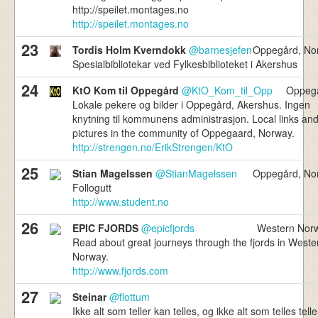
http://speilet.montages.no
http://speilet.montages.no
23
Tordis Holm Kverndokk
@barnesjefen
Oppegård, No
Spesialbibliotekar ved Fylkesbiblioteket i Akershus
24
KtO Kom til Oppegård
@KtO_Kom_til_Opp
Oppeg
Lokale pekere og bilder i Oppegård, Akershus. Ingen
knytning til kommunens administrasjon. Local links an
pictures in the community of Oppegaard, Norway.
http://strengen.no/ErikStrengen/KtO
25
Stian Magelssen
@StianMagelssen
Oppegård, No
Follogutt
http://www.student.no
26
EPIC FJORDS
@epicfjords
Western Nor
Read about great journeys through the fjords in Weste
Norway.
http://www.fjords.com
27
Steinar
@flottum
Ikke alt som teller kan telles, og ikke alt som telles telle