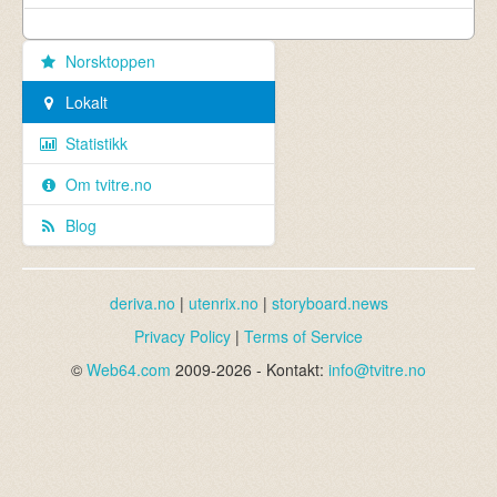
Norsktoppen
Lokalt
Statistikk
Om tvitre.no
Blog
deriva.no
|
utenrix.no
|
storyboard.news
Privacy Policy
|
Terms of Service
©
Web64.com
2009-2026 - Kontakt:
info@tvitre.no