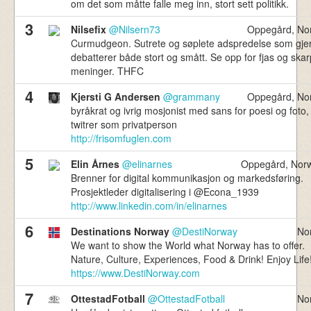
om det som måtte falle meg inn, stort sett politikk.
736,310
Norske Tvitrere
3
Nilsefix
@Nilsern73
Oppegård, No
Curmudgeon. Sutrete og søplete adspredelse som gje
debatterer både stort og smått. Se opp for fjas og ska
meninger. THFC
4
Kjersti G Andersen
@grammany
Oppegård, No
byråkrat og ivrig mosjonist med sans for poesi og foto,
twitrer som privatperson
http://frisomfuglen.com
5
Elin Årnes
@elinarnes
Oppegård, Nor
Brenner for digital kommunikasjon og markedsføring.
Prosjektleder digitalisering i @Econa_1939
http://www.linkedin.com/in/elinarnes
6
Destinations Norway
@DestiNorway
No
We want to show the World what Norway has to offer.
Nature, Culture, Experiences, Food & Drink! Enjoy Life
https://www.DestiNorway.com
7
OttestadFotball
@OttestadFotball
No