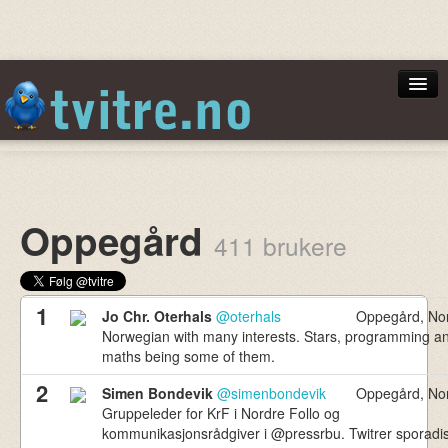
Norsktoppen
Oppegård
411 brukere
Min Side
1
Jo Chr. Oterhals
@oterhals
Oppegård, No
Norwegian with many interests. Stars, programming a
maths being some of them.
Logg inn
2
Simen Bondevik
@simenbondevik
Oppegård, No
Gruppeleder for KrF i Nordre Follo og
kommunikasjonsrådgiver i @pressrbu. Twitrer sporadi