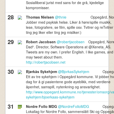
Sosialliberal jurist med sans for de grå, kjedelige
kompromisser.
28
Thomas Nielsen
@thnie
Oppegård, No
Jobber med psykisk helse. Liker å høre/spille musikk,
lese, fotografere, se film, spille osv. Tvitrer og reTvitrer
ting jeg liker eller ting jeg misliker:)
29
Robert Jacobsen
@robertjacobsen
Oppegård, Nor
Dad². Director, Software Operations at @Xeneta_AS.
Tweets are my own. I prefer English. I like games, and
may tweet about them.
http://robertjacobsen.net
30
Bjørkås Sykehjem
@BjorkasSykehjem
Oppeg
Ett av tre sykehjem i Oppegård kommune. Vi jobber hv
dag for å gi pasientene gode øyeblikk, med verdiene
åpenhet, samspill, nytenkning og ansvarlighet.
http://www.oppegard.kommune.no/tjenester/omsorg/va
sykehjem/bjoerkaas-sykehjem
31
Nordre Follo MDG
@NordreFolloMDG
Oppeg
Lokallag for Nordre Follo, sammenslått Ski og Oppegå