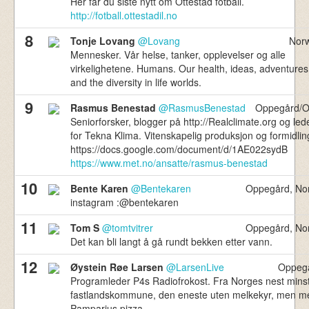
Her får du siste nytt om Ottestad fotball.
http://fotball.ottestadil.no
8
Tonje Lovang
@Lovang
Nor
Mennesker. Vår helse, tanker, opplevelser og alle
virkelighetene. Humans. Our health, ideas, adventures
and the diversity in life worlds.
9
Rasmus Benestad
@RasmusBenestad
Oppegård/O
Seniorforsker, blogger på http://Realclimate.org og led
for Tekna Klima. Vitenskapelig produksjon og formidlin
https://docs.google.com/document/d/1AE022sydB
https://www.met.no/ansatte/rasmus-benestad
10
Bente Karen
@Bentekaren
Oppegård, No
instagram :@bentekaren
11
Tom S
@tomtvitrer
Oppegård, No
Det kan bli langt å gå rundt bekken etter vann.
12
Øystein Røe Larsen
@LarsenLive
Oppeg
Programleder P4s Radiofrokost. Fra Norges nest mins
fastlandskommune, den eneste uten melkekyr, men m
Pamparius pizza.