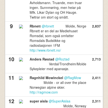
Avholdsmann. Truande, men truar
ingen. Sunnmøring, men heiar på
Mfk. Likar Dylan og OH Hauge.
Twitrar om stort og smått.
9
Rbnett
@rbnett
Molde, Norge
2,837
Rbnett er en del av Mediehuset
Romsdal, som også omfatter
Romsdals Budstikke og
radiostasjonen 1FM
http://www.rbnett.no/
10
Anders Røstad
@Roztad
2,713
Verdal/Trondheim/Molde
Sykepleier med apanasje.
11
Ragnhild Mowinckel
@RagMow
2,411
Molde - or all over the place
Norwegian alpine skier.
http://ragmow.com
12
super aisla
@SuperAislaa
2,311
Molde, Norway