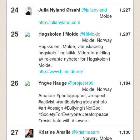
24
Julia Nyland Ørsahl
@julianyland
1,227
Molde
http://julianyland.com
25
Høgskolen i Molde
@HiMolde
1,207
Molde, Norway
Høgskolen i Molde, vitenskapelig
høgskole i logistikk. Videreformidling
av relevante nyheter for Høgskolen i
Molde.
http://www.himolde.no/
26
Yngve Hauge
@project499
1,184
Molde, Norway
Amateur #photographer, #respect
#activist -#antibullying #tea #photo
#art #design #BullyingIsNotCool
#SocietyForEveryone #teaforpeace
#resist hate with #flowers
27
Kristine Amalie
@kristineaam
1,130
Norway, Molde