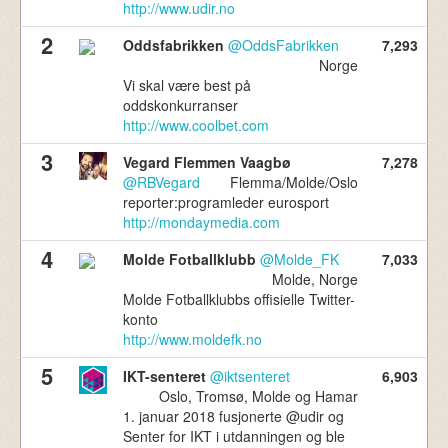
736,310
http://www.udir.no
Norske Tvitrere
2
Oddsfabrikken
@OddsFabrikken
7,293
Norge
Vi skal være best på
oddskonkurranser
http://www.coolbet.com
3
Vegard Flemmen Vaagbø
7,278
@RBVegard
Flemma/Molde/Oslo
reporter:programleder eurosport
http://mondaymedia.com
4
Molde Fotballklubb
@Molde_FK
7,033
Molde, Norge
Molde Fotballklubbs offisielle Twitter-
konto
http://www.moldefk.no
5
IKT-senteret
@iktsenteret
6,903
Oslo, Tromsø, Molde og Hamar
1. januar 2018 fusjonerte @udir og
Senter for IKT i utdanningen og ble