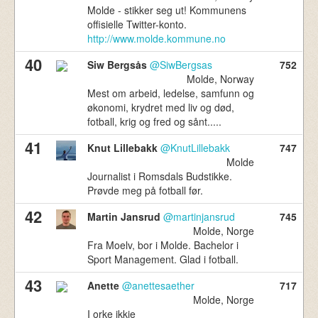
Molde - stikker seg ut! Kommunens
offisielle Twitter-konto.
http://www.molde.kommune.no
40
Siw Bergsås
@SiwBergsas
752
Molde, Norway
Mest om arbeid, ledelse, samfunn og
økonomi, krydret med liv og død,
fotball, krig og fred og sånt.....
41
Knut Lillebakk
@KnutLillebakk
747
Molde
Journalist i Romsdals Budstikke.
Prøvde meg på fotball før.
42
Martin Jansrud
@martinjansrud
745
Molde, Norge
Fra Moelv, bor i Molde. Bachelor i
Sport Management. Glad i fotball.
43
Anette
@anettesaether
717
Molde, Norge
I orke ikkje