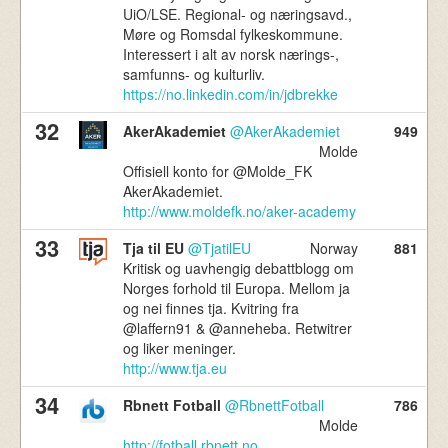
UiO/LSE. Regional- og næringsavd.,
Møre og Romsdal fylkeskommune.
Interessert i alt av norsk nærings-,
samfunns- og kulturliv.
https://no.linkedin.com/in/jdbrekke
32
AkerAkademiet
@AkerAkademiet
949
Molde
Offisiell konto for @Molde_FK
AkerAkademiet.
http://www.moldefk.no/aker-academy
33
Tja til EU
@TjatilEU
Norway
881
Kritisk og uavhengig debattblogg om
Norges forhold til Europa. Mellom ja
og nei finnes tja. Kvitring fra
@laffern91 & @anneheba. Retwitrer
og liker meninger.
http://www.tja.eu
34
Rbnett Fotball
@RbnettFotball
786
Molde
http://fotball.rbnett.no