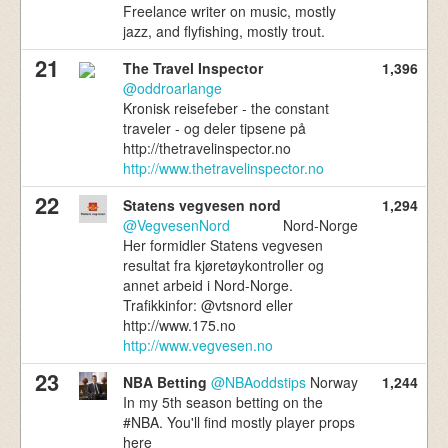
Freelance writer on music, mostly
jazz, and flyfishing, mostly trout.
21
The Travel Inspector
1,396
@oddroarlange
Kronisk reisefeber - the constant
traveler - og deler tipsene på
http://thetravelinspector.no
http://www.thetravelinspector.no
22
Statens vegvesen nord
1,294
@VegvesenNord
Nord-Norge
Her formidler Statens vegvesen
resultat fra kjøretøykontroller og
annet arbeid i Nord-Norge.
Trafikkinfor: @vtsnord eller
http://www.175.no
http://www.vegvesen.no
23
NBA Betting
@NBAoddstips
Norway
1,244
In my 5th season betting on the
#NBA. You'll find mostly player props
here