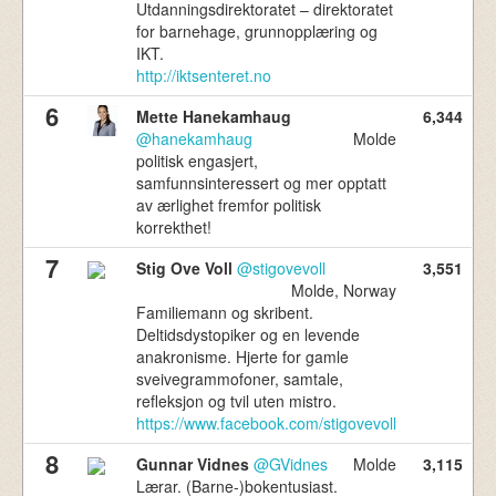
Utdanningsdirektoratet – direktoratet
for barnehage, grunnopplæring og
IKT.
http://iktsenteret.no
6
Mette Hanekamhaug
6,344
@hanekamhaug
Molde
politisk engasjert,
samfunnsinteressert og mer opptatt
av ærlighet fremfor politisk
korrekthet!
7
Stig Ove Voll
@stigovevoll
3,551
Molde, Norway
Familiemann og skribent.
Deltidsdystopiker og en levende
anakronisme. Hjerte for gamle
sveivegrammofoner, samtale,
refleksjon og tvil uten mistro.
https://www.facebook.com/stigovevoll
8
Gunnar Vidnes
@GVidnes
Molde
3,115
Lærar. (Barne-)bokentusiast.