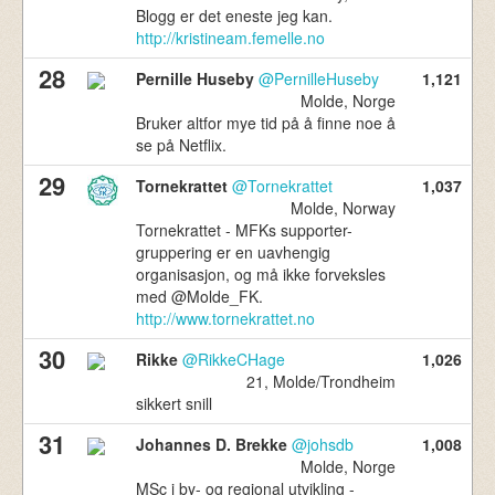
Blogg er det eneste jeg kan.
http://kristineam.femelle.no
28
Pernille Huseby
@PernilleHuseby
1,121
Molde, Norge
Bruker altfor mye tid på å finne noe å
se på Netflix.
29
Tornekrattet
@Tornekrattet
1,037
Molde, Norway
Tornekrattet - MFKs supporter-
gruppering er en uavhengig
organisasjon, og må ikke forveksles
med @Molde_FK.
http://www.tornekrattet.no
30
Rikke
@RikkeCHage
1,026
21, Molde/Trondheim
sikkert snill
31
Johannes D. Brekke
@johsdb
1,008
Molde, Norge
MSc i by- og regional utvikling -