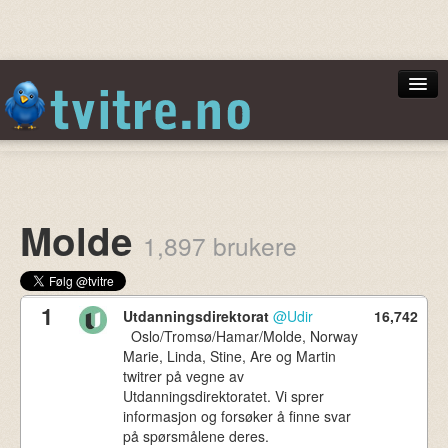
Norsktoppen
Molde
1,897 brukere
Min Side
1
Utdanningsdirektorat
@Udir
16,742
Oslo/Tromsø/Hamar/Molde, Norway
Marie, Linda, Stine, Are og Martin
Logg inn
twitrer på vegne av
Utdanningsdirektoratet. Vi sprer
informasjon og forsøker å finne svar
på spørsmålene deres.