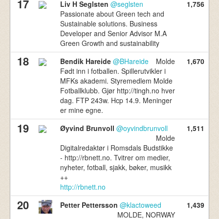
17
Liv H Seglsten
@seglsten
1,756
Passionate about Green tech and
Sustainable solutions. Business
Developer and Senior Advisor M.A
Green Growth and sustainability
18
Bendik Hareide
@BHareide
Molde
1,670
Født inn i fotballen. Spillerutvikler i
MFKs akademi. Styremedlem Molde
Fotballklubb. Gjør http://tingh.no hver
dag. FTP 243w. Hcp 14.9. Meninger
er mine egne.
19
Øyvind Brunvoll
@oyvindbrunvoll
1,511
Molde
Digitalredaktør i Romsdals Budstikke
- http://rbnett.no. Tvitrer om medier,
nyheter, fotball, sjakk, bøker, musikk
++
http://rbnett.no
20
Petter Pettersson
@klactoweed
1,439
MOLDE, NORWAY