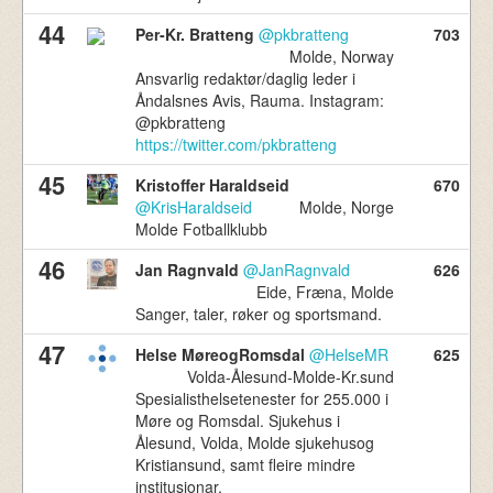
44
Per-Kr. Bratteng
@pkbratteng
703
Molde, Norway
Ansvarlig redaktør/daglig leder i
Åndalsnes Avis, Rauma. Instagram:
@pkbratteng
https://twitter.com/pkbratteng
45
Kristoffer Haraldseid
670
@KrisHaraldseid
Molde, Norge
Molde Fotballklubb
46
Jan Ragnvald
@JanRagnvald
626
Eide, Fræna, Molde
Sanger, taler, røker og sportsmand.
47
Helse MøreogRomsdal
@HelseMR
625
Volda-Ålesund-Molde-Kr.sund
Spesialisthelsetenester for 255.000 i
Møre og Romsdal. Sjukehus i
Ålesund, Volda, Molde sjukehusog
Kristiansund, samt fleire mindre
institusjonar.