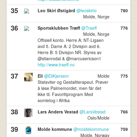
35
Leo Skiri Østigård
@leoskirio
780
Molde, Norge
36
Sportsklubben Træff
@Traeff
776
Molde, Norge
Offisiell konto. Herre A: NT-Ligaen
avd 5. Dame A: 2 Divisjon avd 6.
Herre B: 5 Divisjon NR. Styres av
@stianrodal & @marcusericson1
http://www.traeff.no
37
Eli
@EliKjersem
Molde
775
Statsviter og Gestaltterapeut. Prøver
å løse Palmemordet, men får det
ikke til. Favorittprogram Med
somletog i Afrika
38
Lars Anders Vestad
@LarsVestad
766
Oslo/Molde
39
Molde kommune
@moldekommune
759
Molde, Norway