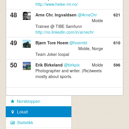
http://www.helse-mr.no/
48
Arne Chr. Ingvaldsen
@ArneChr
621
Molde
Trainee @ TIBE Samfunn
http://no.linkedin.com/in/arnechr
49
Bjørn Tore Hoem
@hoembt
610
Molde, Norge
Team Joker Icopal
50
Erik Birkeland
@birkpix
Molde
596
Photographer and writer. (Re)tweets
mostly about sports.
Norsktoppen
Lokalt
Statistikk