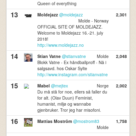
Queen of everything
13
Moldejazz
@moldejazz
2,301
Molde - Norway
OFFICIAL SITE OF MOLDEJAZZ.
Welcome to Moldejazz 16.-21. july
2018!
http://www.moldejazz.no
14
Stian Vatne
@stianvatne
Molde
2,048
Blokk Vatne - Ex håndballproff - Nå i
salgsavd. hos Oskar Sylte
http://www.instagram.com/stianvatne
15
Mabel
@mejtex
Norge
2,002
Du må stå for noe, ellers så faller du
for alt. (Olav Duun) Feminist,
humanist, miljø og wannabe
gjenbruker. Tror jeg har misofoni.
16
Mattias Moström
@mostrom83
1,758
Molde