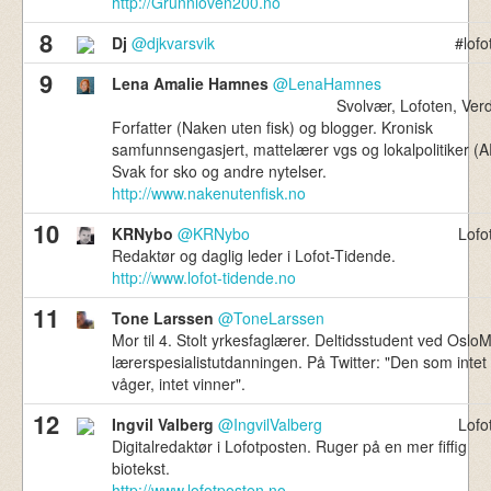
http://Grunnloven200.no
8
Dj
@djkvarsvik
#lofo
9
Lena Amalie Hamnes
@LenaHamnes
Svolvær, Lofoten, Ver
Forfatter (Naken uten fisk) og blogger. Kronisk
samfunnsengasjert, mattelærer vgs og lokalpolitiker (A
Svak for sko og andre nytelser.
http://www.nakenutenfisk.no
10
KRNybo
@KRNybo
Lofo
Redaktør og daglig leder i Lofot-Tidende.
http://www.lofot-tidende.no
11
Tone Larssen
@ToneLarssen
Mor til 4. Stolt yrkesfaglærer. Deltidsstudent ved OsloM
lærerspesialistutdanningen. På Twitter: "Den som intet
våger, intet vinner".
12
Ingvil Valberg
@IngvilValberg
Lofo
Digitalredaktør i Lofotposten. Ruger på en mer fiffig
biotekst.
http://www.lofotposten.no