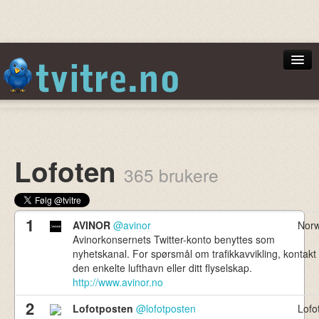
Norsktoppen
Lofoten
365 brukere
Min Side
1
AVINOR
@avinor
Nor
Avinorkonsernets Twitter-konto benyttes som
nyhetskanal. For spørsmål om trafikkavvikling, kontakt
Logg inn
den enkelte lufthavn eller ditt flyselskap.
http://www.avinor.no
2
Lofotposten
@lofotposten
Lofo