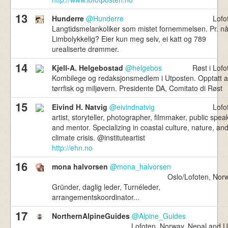
13
Hunderre
@Hunderre
Lofo
Langtidsmelankoliker som mistet fornemmelsen. Pr. nå
Limbolykkelig? Eier kun meg selv, ei katt og 789
urealiserte drømmer.
14
Kjell-A. Helgebostad
@helgebos
Røst i Lofo
Kombilege og redaksjonsmedlem i Utposten. Opptatt 
tørrfisk og miljøvern. Presidente DA, Comitato di Røst
15
Eivind H. Natvig
@eivindnatvig
Lofo
artist, storyteller, photographer, filmmaker, public spea
and mentor. Specializing in coastal culture, nature, an
climate crisis. @instituteartist
http://ehn.no
16
mona halvorsen
@mona_halvorsen
Oslo/Lofoten, Nor
Gründer, daglig leder, Turnéleder,
arrangementskoordinator...
17
NorthernAlpineGuides
@Alpine_Guides
Lofoten, Norway, Nepal and 