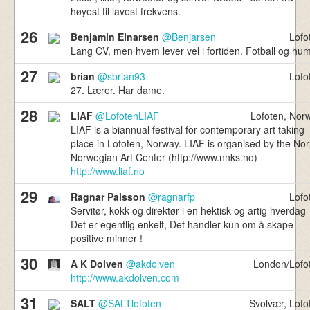
høyest til lavest frekvens.
26
Benjamin Einarsen
@Benjarsen
Lofo
Lang CV, men hvem lever vel i fortiden. Fotball og hum
27
brian
@sbrian93
Lofo
27. Lærer. Har dame.
28
LIAF
@LofotenLIAF
Lofoten, Nor
LIAF is a biannual festival for contemporary art taking
place in Lofoten, Norway. LIAF is organised by the No
Norwegian Art Center (http://www.nnks.no)
http://www.liaf.no
29
Ragnar Palsson
@ragnarfp
Lofo
Servitør, kokk og direktør i en hektisk og artig hverdag
Det er egentlig enkelt, Det handler kun om å skape
positive minner !
30
A K Dolven
@akdolven
London/Lofo
http://www.akdolven.com
31
SALT
@SALTlofoten
Svolvær, Lofo