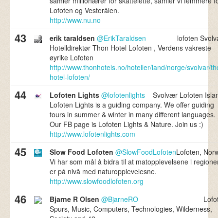
samler millionærer for skattelette, samler vi femmere f
Lofoten og Vesterålen.
http://www.nu.no
43
erik taraldsen
@ErikTaraldsen
lofoten Svolv
Hotelldirektør Thon Hotel Lofoten , Verdens vakreste
øyrike Lofoten
http://www.thonhotels.no/hoteller/land/norge/svolvar/th
hotel-lofoten/
44
Lofoten Lights
@lofotenlights
Svolvær Lofoten Isla
Lofoten Lights is a guiding company. We offer guiding
tours in summer & winter in many different languages.
Our FB page is Lofoten Lights & Nature. Join us :)
http://www.lofotenlights.com
45
Slow Food Lofoten
@SlowFoodLofoten
Lofoten, Nor
Vi har som mål å bidra til at matopplevelsene i regione
er på nivå med naturopplevelesne.
http://www.slowfoodlofoten.org
46
Bjarne R Olsen
@BjarneRO
Lofo
Spurs, Music, Computers, Technologies, Wilderness,