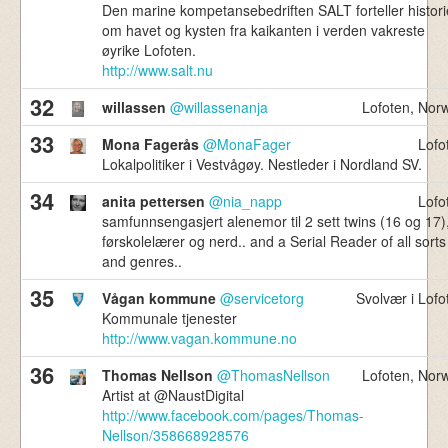
Den marine kompetansebedriften SALT forteller histori
om havet og kysten fra kaikanten i verden vakreste
øyrike Lofoten.
http://www.salt.nu
32
willassen
@willassenanja
Lofoten, Nor
33
Mona Fagerås
@MonaFager
Lofo
Lokalpolitiker i Vestvågøy. Nestleder i Nordland SV.
34
anita pettersen
@nia_napp
Lofo
samfunnsengasjert alenemor til 2 sett twins (16 og 17)
førskolelærer og nerd.. and a Serial Reader of all sorts
and genres..
35
Vågan kommune
@servicetorg
Svolvær i Lofo
Kommunale tjenester
http://www.vagan.kommune.no
36
Thomas Nellson
@ThomasNellson
Lofoten, Nor
Artist at @NaustDigital
http://www.facebook.com/pages/Thomas-
Nellson/358668928576