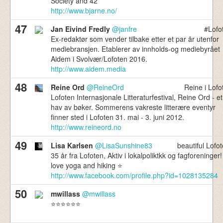
Society and 42
http://www.bjarne.no/
47
Jan Eivind Fredly
@janfre
#Lofo
Ex-redaktør som vender tilbake etter et par år utenfor
mediebransjen. Etablerer av innholds-og mediebyrået
Aidem i Svolvær/Lofoten 2016.
http://www.aidem.media
48
Reine Ord
@ReineOrd
Reine i Lofo
Lofoten Internasjonale Litteraturfestival, Reine Ord - et
hav av bøker. Sommerens vakreste litterære eventyr
finner sted i Lofoten 31. mai - 3. juni 2012.
http://www.reineord.no
49
Lisa Karlsen
@LisaSunshine83
beautiful Lofot
35 år fra Lofoten, Aktiv i lokalpoliktkk og fagforeninger!
love yoga and hiking ⭐️
http://www.facebook.com/profile.php?id=1028135284
50
mwillass
@mwillass
⭐️⭐️⭐️⭐️⭐️⭐️