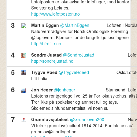
Lofotposten er lokalavisa for lofotinger, med kontor i
736,310
Svolvær og Leknes.
Norske Tvitrere
http://www.lofotposten.no
3
Martin Eggen
@MartinEggen
Lofoten i Nordl
Naturvernrådgiver for Norsk Ornitologisk Forening
@fuglevern. Kjemper for de langsiktige løsningene
http://birdlife.no
4
Sondre Justad
@SondreJustad
Lofo
http://sondrejustad.no
5
Trygve Røed
@TrygveRoeed
Oslo/Lofot
Litt Italia.
6
Jon Heger
@jonheger
Stamsund, Lofo
Lofotens røntgenlege i vel 25 år.For lokalsykehus, alts
Tror ikke på spøkelser og annnet tull og tøys.
Skolemedisinfundamentalist, vil noen si.
7
Grunnlovsjubileet
@Grunnloven200
Nor
Vi feirer grunnlovsjubileet 1814-2014! Kontakt oss på
grunnlov@stortinget.no