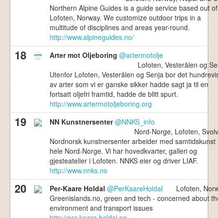
Northern Alpine Guides is a guide service based out of
Lofoten, Norway. We customize outdoor trips in a
multitude of disciplines and areas year-round.
http://www.alpineguides.no/
18
Arter mot Oljeboring
@artermotolje
Lofoten, Vesterålen og Se
Utenfor Lofoten, Vesterålen og Senja bor det hundrevi
av arter som vi er ganske sikker hadde sagt ja til en
fortsatt oljefri framtid, hadde de blitt spurt.
http://www.artermotoljeboring.org
19
NN Kunstnersenter
@NNKS_info
Nord-Norge, Lofoten, Svol
Nordnorsk kunstnersenter arbeider med samtidskunst 
hele Nord-Norge. Vi har hovedkvarter, galleri og
gjesteatelier i Lofoten. NNKS eier og driver LIAF.
http://www.nnks.no
20
Per-Kaare Holdal
@PerKaareHoldal
Lofoten, Nor
Greenislands.no, green and tech - concerned about th
environment and transport issues
http://per-kaare.holdal.no