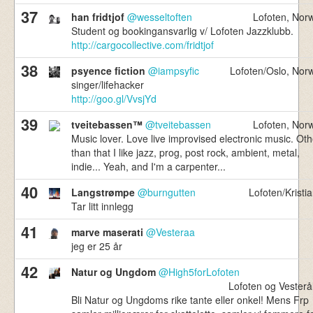
37
han fridtjof
@wesseltoften
Lofoten, Nor
Student og bookingansvarlig v/ Lofoten Jazzklubb.
http://cargocollective.com/fridtjof
38
psyence fiction
@iampsyfic
Lofoten/Oslo, Nor
singer/lifehacker
http://goo.gl/VvsjYd
39
tveitebassen™
@tveitebassen
Lofoten, Nor
Music lover. Love live improvised electronic music. Oth
than that I like jazz, prog, post rock, ambient, metal,
indie... Yeah, and I'm a carpenter...
40
Langstrømpe
@burngutten
Lofoten/Kristia
Tar litt innlegg
41
marve maserati
@Vesteraa
jeg er 25 år
42
Natur og Ungdom
@High5forLofoten
Lofoten og Vesterå
Bli Natur og Ungdoms rike tante eller onkel! Mens Frp