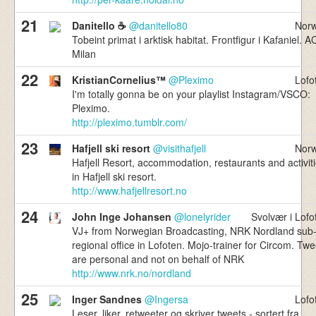
21
Danitello ☕
@danitello80
Nor
Tobeint primat i arktisk habitat. Frontfigur i Kafaniel. A
Milan
22
KristianCornelius™
@Pleximo
Lofo
I'm totally gonna be on your playlist Instagram/VSCO:
Pleximo.
http://pleximo.tumblr.com/
23
Hafjell ski resort
@visithafjell
Nor
Hafjell Resort, accommodation, restaurants and activit
in Hafjell ski resort.
http://www.hafjellresort.no
24
John Inge Johansen
@lonelyrider
Svolvær i Lofo
VJ+ from Norwegian Broadcasting, NRK Nordland sub
regional office in Lofoten. Mojo-trainer for Circom. Twe
are personal and not on behalf of NRK
http://www.nrk.no/nordland
25
Inger Sandnes
@Ingersa
Lofo
Leser, liker, retweeter og skriver tweets - sortert fra