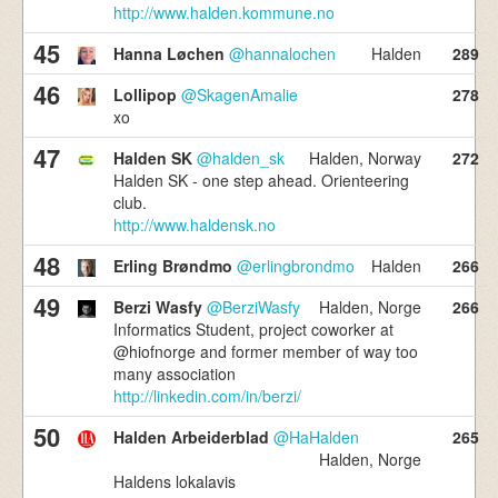
http://www.halden.kommune.no
45
Hanna Løchen
@hannalochen
Halden
289
46
Lollipop
@SkagenAmalie
278
xo
47
Halden SK
@halden_sk
Halden, Norway
272
Halden SK - one step ahead. Orienteering
club.
http://www.haldensk.no
48
Erling Brøndmo
@erlingbrondmo
Halden
266
49
Berzi Wasfy
@BerziWasfy
Halden, Norge
266
Informatics Student, project coworker at
@hiofnorge and former member of way too
many association
http://linkedin.com/in/berzi/
50
Halden Arbeiderblad
@HaHalden
265
Halden, Norge
Haldens lokalavis