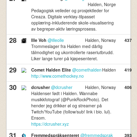
Halden, Norge
Pedagogisk veileder og prosjektleder for
Creaza. Digitale verktøy-tilpasset
opplæring-inkluderende skole-visualisering
av begreper-aktiv læringsprosess.
28
Ille Voh
@illeolle
Halden, Norway
437
Trommeslager fra Halden med dårlig
tålmodighet og ukontrollerte raseriutbrudd.
Liker lange turer på kjøpesenteret.
29
Comet Halden Elite
@comethalden
Halden
419
http://www.comethockey.no
30
dcrusher
@dcrusher
Halden, Norway
406
Haldenser født i Halden. Wannabe
musikkfotograf (@PunkRockPhoto). Det
hender jeg drikker øl og streamer på
Twitch/YouTube (follow/sub! link i bio. lul).
Ensom.
https://dcrusher.xyz
31
Fremmedspråksenteret
@fremmedsprak
393