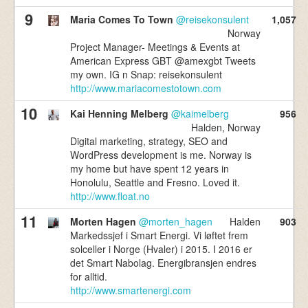
9
Maria Comes To Town
@reisekonsulent
1,057
Norway
Project Manager- Meetings & Events at
American Express GBT @amexgbt Tweets
my own. IG n Snap: reisekonsulent
http://www.mariacomestotown.com
10
Kai Henning Melberg
@kaimelberg
956
Halden, Norway
Digital marketing, strategy, SEO and
WordPress development is me. Norway is
my home but have spent 12 years in
Honolulu, Seattle and Fresno. Loved it.
http://www.float.no
11
Morten Hagen
@morten_hagen
Halden
903
Markedssjef i Smart Energi. Vi løftet frem
solceller i Norge (Hvaler) i 2015. I 2016 er
det Smart Nabolag. Energibransjen endres
for alltid.
http://www.smartenergi.com