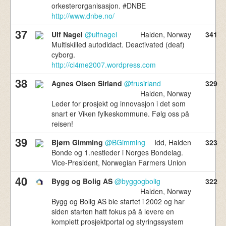
orkesterorganisasjon. #DNBE
http://www.dnbe.no/
37
Ulf Nagel
@ulfnagel
Halden, Norway
341
Multiskilled autodidact. Deactivated (deaf)
cyborg.
http://ci4me2007.wordpress.com
38
Agnes Olsen Sirland
@frusirland
329
Halden, Norway
Leder for prosjekt og innovasjon i det som
snart er Viken fylkeskommune. Følg oss på
reisen!
39
Bjørn Gimming
@BGimming
Idd, Halden
323
Bonde og 1.nestleder i Norges Bondelag.
Vice-President, Norwegian Farmers Union
40
Bygg og Bolig AS
@byggogbolig
322
Halden, Norway
Bygg og Bolig AS ble startet i 2002 og har
siden starten hatt fokus på å levere en
komplett prosjektportal og styringssystem