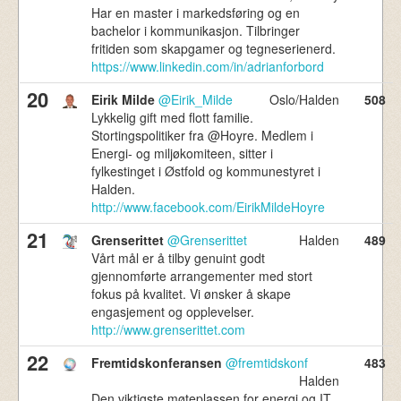
Har en master i markedsføring og en
bachelor i kommunikasjon. Tilbringer
fritiden som skapgamer og tegneserienerd.
https://www.linkedin.com/in/adrianforbord
20
Eirik Milde
@Eirik_Milde
Oslo/Halden
508
Lykkelig gift med flott familie.
Stortingspolitiker fra @Hoyre. Medlem i
Energi- og miljøkomiteen, sitter i
fylkestinget i Østfold og kommunestyret i
Halden.
http://www.facebook.com/EirikMildeHoyre
21
Grenserittet
@Grenserittet
Halden
489
Vårt mål er å tilby genuint godt
gjennomførte arrangementer med stort
fokus på kvalitet. Vi ønsker å skape
engasjement og opplevelser.
http://www.grenserittet.com
22
Fremtidskonferansen
@fremtidskonf
483
Halden
Den viktigste møteplassen for energi og IT.