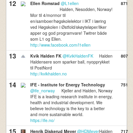
12
Ellen Romstad
@L1ellen
871
Halden, Nesodden, Norway!
Mor til 4/mormor til
en/samboer/høgskolelektor i IKT i læring
ved Høgskolen i Østfold/skøyteløper/liker
apper og god programvare! Twitrer både
som L1 og Ellen.
http://www.facebook.com/l1ellen
13
Kvik Halden FK
@KvikHaldenFK
Halden
807
Haldensere som sparker ball, nyopprykket
til PostNord
http://kvikhalden.no
14
IFE - Institute for Energy Technology
751
@ife_norway
Kjeller and Halden, Norway
IFE is a leading research institute in energy,
health and industrial development. We
believe technology is the key to a better
and more sustainable world.
https://ife.no/
15
Henrik Diskerud Meyer
@HDMeyer
Halden
717