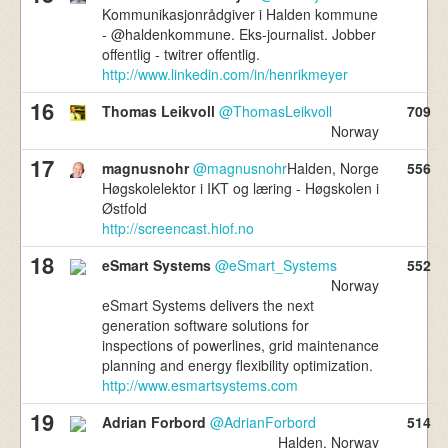
Kommunikasjonrådgiver i Halden kommune
- @haldenkommune. Eks-journalist. Jobber
offentlig - twitrer offentlig.
http://www.linkedin.com/in/henrikmeyer
16
Thomas Leikvoll
@ThomasLeikvoll
709
Norway
17
magnusnohr
@magnusnohr
Halden, Norge
556
Høgskolelektor i IKT og læring - Høgskolen i
Østfold
http://screencast.hiof.no
18
eSmart Systems
@eSmart_Systems
552
Norway
eSmart Systems delivers the next
generation software solutions for
inspections of powerlines, grid maintenance
planning and energy flexibility optimization.
http://www.esmartsystems.com
19
Adrian Forbord
@AdrianForbord
514
Halden, Norway