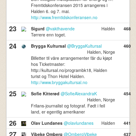
Fremtidskonferansen 2015 arrangeres i
Halden 6. og 7. mai.
http://www.fremtidskonferansen.no
23
Sigurd
@vakthavende
Haldén
468
Tørrere enn toget.
24
Brygga Kultursal
@BryggaKultursal
460
Halden, Norge
Billetter til våre arrangementer får du kjøpt
hos Ticketmaster:
http://kultursal.no/programbk18, Halden
turist og Thon Hotel Halden.
http://www.bryggakultursal.no
25
Sofie Kitterød
@SofieAlexandraK
454
Halden, Norge
Frilans-journalist og fotograf. Født i feil
land, er egentlig amerikaner
26
Olav Lundanes
@olavlundanes
Halden
441
27
Vibeke Omberg
@OmbergVibeke
437