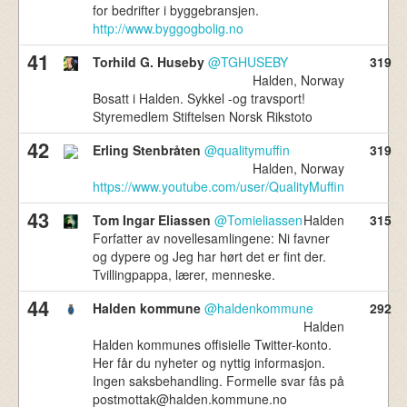
for bedrifter i byggebransjen.
http://www.byggogbolig.no
41
Torhild G. Huseby
@TGHUSEBY
319
Halden, Norway
Bosatt i Halden. Sykkel -og travsport!
Styremedlem Stiftelsen Norsk Rikstoto
42
Erling Stenbråten
@qualitymuffin
319
Halden, Norway
https://www.youtube.com/user/QualityMuffin
43
Tom Ingar Eliassen
@Tomieliassen
Halden
315
Forfatter av novellesamlingene: Ni favner
og dypere og Jeg har hørt det er fint der.
Tvillingpappa, lærer, menneske.
44
Halden kommune
@haldenkommune
292
Halden
Halden kommunes offisielle Twitter-konto.
Her får du nyheter og nyttig informasjon.
Ingen saksbehandling. Formelle svar fås på
postmottak@halden.kommune.no