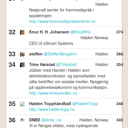
Halden
Nasjonalt senter for fremmedspråk i
opplæringen
http://www.fremmedspraksenteret.no
32
Knut H. H. Johansen
@KnutHHJ
374
Halden Norway
CEO of eSmart Systems
33
steffen
@SteffenBergstrm
Halden
366
34
Trine Høistad
@THoistad
Halden
354
Jobber med Handel i Halden som
aktivitetskoordinator, og samarbeider med
ulike bedrifter om sosiale medier. Nysgjerrig
på opplevelsesøkonomi og kommunikasjon.
http://www.trinesverden.no
35
Halden Topphåndball
@HaldenTopp
348
http://www.haldentopp.no
36
DNBE
@dnbe_no
Halden, Norway
345
Vi er Norges eldste, mest nyskapende