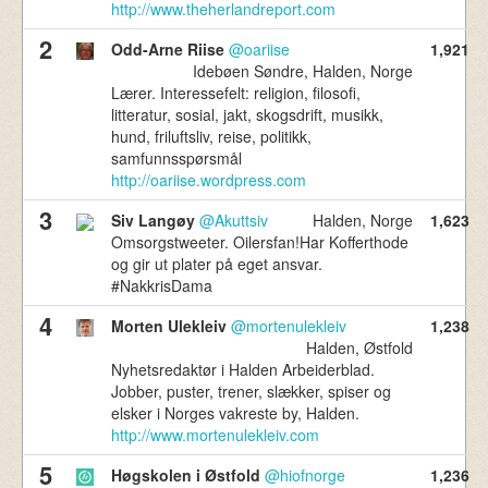
736,310
http://www.theherlandreport.com
Norske Tvitrere
2
Odd-Arne Riise
@oariise
1,921
Idebøen Søndre, Halden, Norge
Lærer. Interessefelt: religion, filosofi,
litteratur, sosial, jakt, skogsdrift, musikk,
hund, friluftsliv, reise, politikk,
samfunnsspørsmål
http://oariise.wordpress.com
3
Siv Langøy
@Akuttsiv
Halden, Norge
1,623
Omsorgstweeter. Oilersfan!Har Kofferthode
og gir ut plater på eget ansvar.
#NakkrisDama
4
Morten Ulekleiv
@mortenulekleiv
1,238
Halden, Østfold
Nyhetsredaktør i Halden Arbeiderblad.
Jobber, puster, trener, slækker, spiser og
elsker i Norges vakreste by, Halden.
http://www.mortenulekleiv.com
5
Høgskolen i Østfold
@hiofnorge
1,236