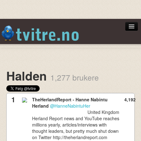
Norsktoppen
Halden
1,277 brukere
Min Side
1
TheHerlandReport - Hanne Nabintu
4,192
Herland
@HanneNabintuHer
United Kingdom
Logg inn
Herland Report news and YouTube reaches
millions yearly, articles/interviews with
thought leaders, but pretty much shut down
on Twitter http://theherlandreport.com