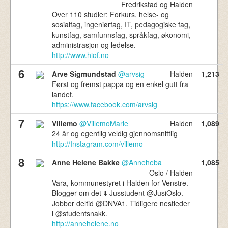
Fredrikstad og Halden
Over 110 studier: Forkurs, helse- og
sosialfag, ingeniørfag, IT, pedagogiske fag,
kunstfag, samfunnsfag, språkfag, økonomi,
administrasjon og ledelse.
http://www.hiof.no
6
Arve Sigmundstad
@arvsig
Halden
1,213
Først og fremst pappa og en enkel gutt fra
landet.
https://www.facebook.com/arvsig
7
Villemo
@VillemoMarie
Halden
1,089
24 år og egentlig veldig gjennomsnittlig
http://Instagram.com/villemo
8
Anne Helene Bakke
@Anneheba
1,085
Oslo / Halden
Vara, kommunestyret i Halden for Venstre.
Blogger om det ⬇️ Jusstudent @JusiOslo.
Jobber deltid @DNVA1. Tidligere nestleder
i @studentsnakk.
http://annehelene.no