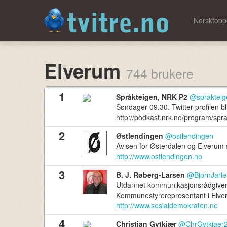
Norsktop
Elverum
744 brukere
1
Språkteigen, NRK P2
@sprakteig
Søndager 09.30. Twitter-profilen 
http://podkast.nrk.no/program/spr
2
Østlendingen
@ostlendingen
Avisen for Østerdalen og Elverum 
http://www.ostlendingen.no
3
B. J. Røberg-Larsen
@BjornJarle
Utdannet kommunikasjonsrådgiver f
Kommunestyrerepresentant i Elver
http://www.sosialdemokraten.no
4
Christian Gytkjær
@ChrGytkjaer