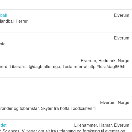
ball
Elverum
Håndball Herrer.
l
Elverum
nto.
Elverum, Hedmark, Norge
erd. Liberalist. @dagb alter ego. Tesla referral http://ts.la/dag8694l
m
Elverum, Norge
ønder og tobarnsfar. Skyter fra hofta i podcasten til
ndet
Lillehammer, Hamar, Elverum
 Sciences. Vi tvitrer om alt fra utdanning og forskning til eventer og