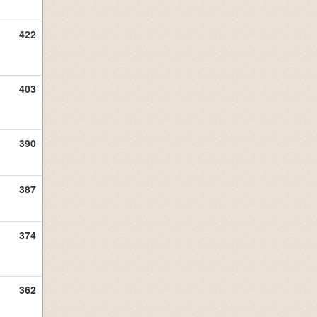
422
403
390
387
374
362