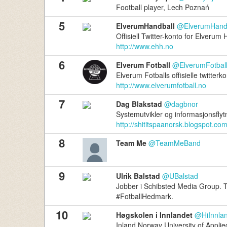
Football player, Lech Poznań
5
ElverumHandball
@ElverumHand
Offisiell Twitter-konto for Elverum 
http://www.ehh.no
6
Elverum Fotball
@ElverumFotbal
Elverum Fotballs offisielle twitterko
http://www.elverumfotball.no
7
Dag Blakstad
@dagbnor
Systemutvikler og informasjonsflytn
http://shititspaanorsk.blogspot.co
8
Team Me
@TeamMeBand
9
Ulrik Balstad
@UBalstad
Jobber i Schibsted Media Group. Tr
#FotballHedmark.
10
Høgskolen i Innlandet
@HiInnla
Inland Norway University of Applied