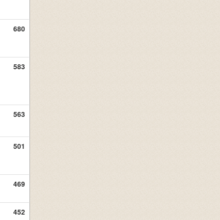
680
583
563
501
469
452