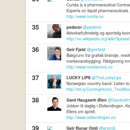
Curida is a pharmaceutical Contr
Experts on liquid pharmaceuticals.
http://www.curida.no
35
pederor
@pederor
Advokatfullmektig og sportslig koor
http://no.wikipedia.org/wiki/Spesial:
36
Geir Fjeld
@geirfjeld
Bakgrunn fra grafisk bransje, med
merkevarebygging. Rådgivning inn
http://www.medianova.no
37
LUCKY LIPS
@TheLuckyLips
Norwegian country band. Listen t
http://bit.ly/ComingHome_TheAlb
38
Gard Haugseth Øien
@Gardo20
Jobber til daglig i Østlendingen. K
Ellers om sprell.
http://www.ostlendingen.no
39
Geir Runar Omli
@gromlii