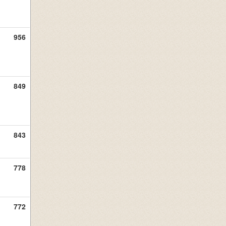
956
849
843
778
772