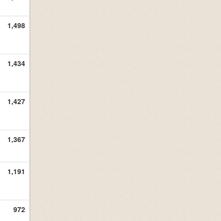
1,498
1,434
1,427
1,367
1,191
972