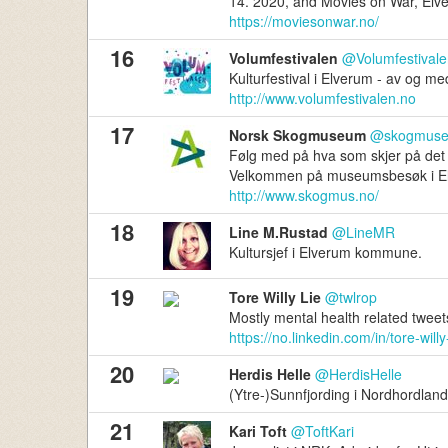
14. 2020, and Movies on War, El
https://moviesonwar.no/
16
Volumfestivalen
@Volumfestivale
Kulturfestival i Elverum - av og m
http://www.volumfestivalen.no
17
Norsk Skogmuseum
@skogmus
Følg med på hva som skjer på det n
Velkommen på museumsbesøk i E
http://www.skogmus.no/
18
Line M.Rustad
@LineMR
Kultursjef i Elverum kommune.
19
Tore Willy Lie
@twlrop
Mostly mental health related tweet
https://no.linkedin.com/in/tore-wil
20
Herdis Helle
@HerdisHelle
(Ytre-)Sunnfjording i Nordhordland
21
Kari Toft
@ToftKari