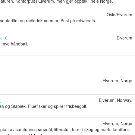
 naturen. Kontorpult i Elverum, men gjør opptak i hele Norge.
Oslo/Elverum
mentarfilm og radiodokumentar. Best på retweeets.
e10
Elverum
rt mye håndball.
Elverum, Norge
_
Elverum, Norway.
ea og Stabæk. Fluefisker og spiller frisbeegolf.
Elverum, Norge
t av samfunnsspørsmål, litteratur, turer i skog og mark, familiens