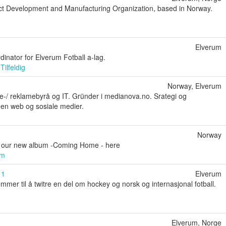
act Development and Manufacturing Organization, based in Norway.
Elverum
dinator for Elverum Fotball a-lag.
Tilfeldig
Norway, Elverum
ie-/ reklamebyrå og IT. Gründer i medianova.no. Srategi og
en web og sosiale medier.
Norway
o our new album -Coming Home - here
um
11
Elverum
ommer til å twitre en del om hockey og norsk og internasjonal fotball.
Elverum, Norge