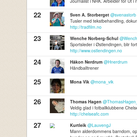
Journalist i NRK. Arbeider for Ut i
22
Sven A. Storberget
@svenastorb
Tusler med tekstbehandling, doku
http://tradfilm.no
23
Wenche Norberg-Schul
@Wench
Sportsleder i Østlendingen, blir fo
http://www.ostlendingen.no
24
Håkon Nerdrum
@Hnerdrum
Håndballtrener
25
Mona Vik
@mona_vik
26
Thomas Hagen
@ThomasHagen
Veldig glad i fotballklubbene Chels
http://chelseafc.com
27
Kurtleik
@LauvengJ
Mann alderdommens barndom, opptat