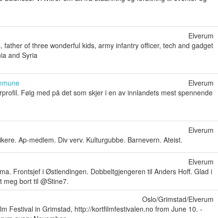
Elverum
ather of three wonderful kids, army infantry officer, tech and gadget
ia and Syria
mmune
Elverum
rprofil. Følg med på det som skjer i en av innlandets mest spennende
Elverum
ere. Ap-medlem. Div verv. Kulturgubbe. Barnevern. Ateist.
Elverum
 Frontsjef i Østlendingen. Dobbeltgjengeren til Anders Hoff. Glad i
t meg bort til @Stine7.
Oslo/Grimstad/Elverum
 Festival in Grimstad, http://kortfilmfestivalen.no from June 10. -