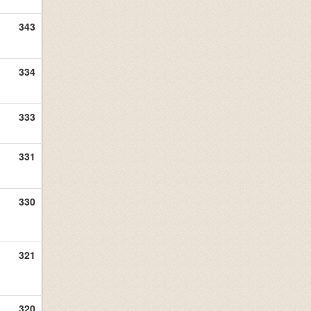
343
334
333
331
330
321
320