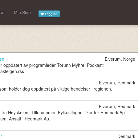
pen
Min Side
Logg inn
en
Elverum, Norge
blir oppdatert av programleder Torunn Myhre. Podkast:
aakteigen.rss
Elverum, Hedmark
som holder deg oppdatert på viktige hendelser i regionen.
Elverum, Hedmark
ra Høyskolen i Lillehammer. Fylkestingpolitiker for Hedmark Ap.
um. Ansatt i Hedmark Ap.
21
Denmark