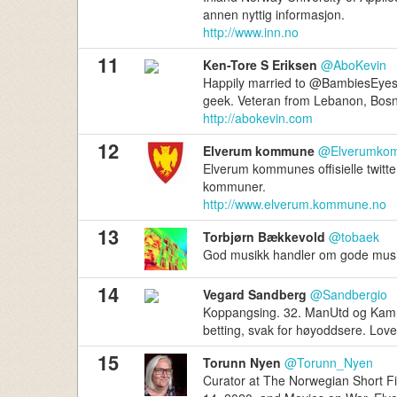
annen nyttig informasjon.
http://www.inn.no
11
Ken-Tore S Eriksen
@AboKevin
Happily married to @BambiesEyes, f
geek. Veteran from Lebanon, Bosn
http://abokevin.com
12
Elverum kommune
@Elverumko
Elverum kommunes offisielle twitte
kommuner.
http://www.elverum.kommune.no
13
Torbjørn Bækkevold
@tobaek
God musikk handler om gode musik
14
Vegard Sandberg
@Sandbergio
Koppangsing. 32. ManUtd og Kamma.
betting, svak for høyoddsere. Love
15
Torunn Nyen
@Torunn_Nyen
Curator at The Norwegian Short Film