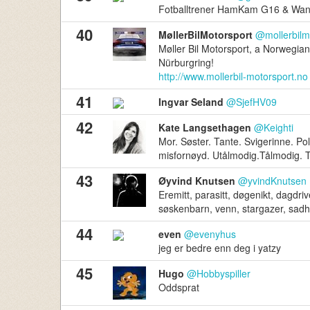
Fotballtrener HamKam G16 & Wan
40
MøllerBilMotorsport
@mollerbilm
Møller Bil Motorsport, a Norwegia
Nürburgring!
http://www.mollerbil-motorsport.no
41
Ingvar Seland
@SjefHV09
42
Kate Langsethagen
@Keighti
Mor. Søster. Tante. Svigerinne. P
misfornøyd. Utålmodig.Tålmodig. Th
43
Øyvind Knutsen
@yvindKnutsen
Eremitt, parasitt, døgenikt, dagdriv
søskenbarn, venn, stargazer, sadha
44
even
@evenyhus
jeg er bedre enn deg i yatzy
45
Hugo
@Hobbyspiller
Oddsprat