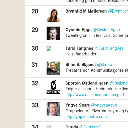
hunder og god musikk. Bestefar!!
28
Brynhild M Møllersen
@BrynhildM
29
Øystein Egge
@OysteinEgge
Tweeting on film festivals. Som
30
Turid Tangnes
@TuridTangnes
Helsefagarbeider.
31
Stine S. Skjæret
@stinewss
Trebarnsmor. Kommunikasjonssjef
32
Sporten Østlendingen
@Ostlend
Følger all sport i Hedmark. Her li
http://www.ostlendingen.no/sport
33
Yngve Sætre
@yngvesaetre
Gruppeleder i Elverum Høyre og f
http://yngvesaetre.com
34
Curida
@CuridaNO