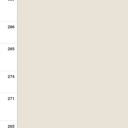
286
285
274
271
265