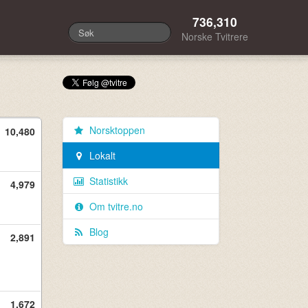
736,310
Norske Tvitrere
Norsktoppen
10,480
Lokalt
Statistikk
4,979
Om tvitre.no
Blog
2,891
1,672