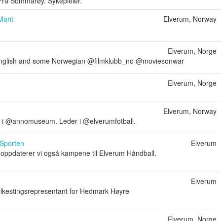
 Fra Sommarøy. Sykepleier.
arit
Elverum, Norway
Elverum, Norge
e English and some Norwegian @filmklubb_no @moviesonwar
Elverum, Norge
Elverum, Norway
 i @annomuseum. Leder i @elverumfotball.
Sporten
Elverum
veoppdaterer vi også kampene til Elverum Håndball.
Elverum
ylkestingsrepresentant for Hedmark Høyre
Elverum, Norge