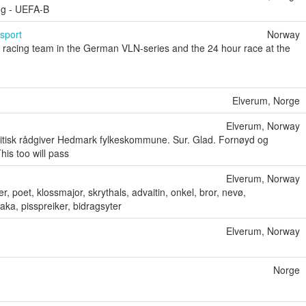
g - UEFA-B
sport
Norway
n racing team in the German VLN-series and the 24 hour race at the
Elverum, Norge
Elverum, Norway
olitisk rådgiver Hedmark fylkeskommune. Sur. Glad. Fornøyd og
is too will pass
Elverum, Norway
er, poet, klossmajor, skrythals, advaitin, onkel, bror, nevø,
ka, pisspreiker, bidragsyter
Elverum, Norway
Norge