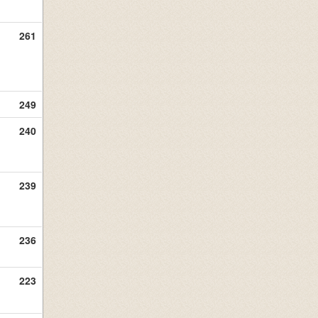
261
249
240
239
236
223