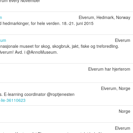
verum every November
n
Elverum, Hedmark, Norway
ed hedmarkinger, for hele verden. 18.-21. juni 2015
eum
Elverum
asjonale museet for skog, skogbruk, jakt, fiske og treforedling.
lverum! Avd. i @AnnoMuseum.
Elverum har hjerterom
Elverum, Norge
s. E-learning coordinator @roptjenesten
ly-lie-36110623
Norge
Elverum