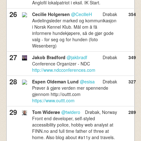
Anglofil lokalpatriot i eksil. IK Start.
26
Cecilie Holgersen
@CecilieH
Drøbak
354
Avdelingsleder marked og kommunikasjon
i Norsk Kennel Klub. Mål om å få
informere hundekjøpere, så de gjør gode
valg - for seg og for hunden (foto
Wesenberg)
27
Jakob Bradford
@jakbradf
Drøbak
349
Conference Organizer - NDC
http://www.ndcconferences.com
28
Espen Oldeman Lund
@esisa
Drøbak
327
Prøver å gjøre verden mer spennende
gjennom http://outtt.com
https://www.outtt.com
29
Tom Widerøe
@twidero
Drøbak, Norway
289
Front end developer, self-styled
accessibility police, hobby web analyst at
FINN.no and full time father of three at
home. Also blog about #a11y and travels.