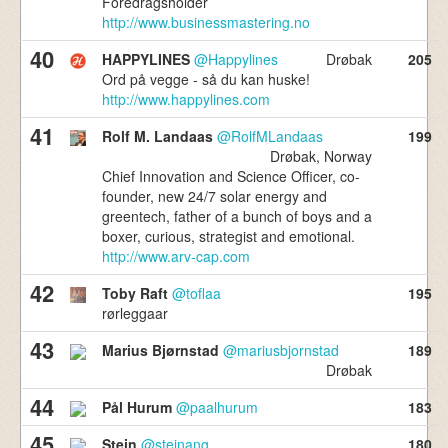
Foredragsholder
http://www.businessmastering.no
40
HAPPYLINES
@Happylines
Drøbak
205
Ord på vegge - så du kan huske!
http://www.happylines.com
41
Rolf M. Landaas
@RolfMLandaas
199
Drøbak, Norway
Chief Innovation and Science Officer, co-
founder, new 24/7 solar energy and
greentech, father of a bunch of boys and a
boxer, curious, strategist and emotional.
http://www.arv-cap.com
42
Toby Raft
@toflaa
195
rørleggaar
43
Marius Bjørnstad
@mariusbjornstad
189
Drøbak
44
Pål Hurum
@paalhurum
183
45
Stein
@steinang
180