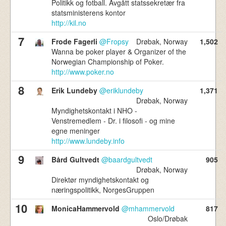
Politikk og fotball. Avgått statssekretær fra
statsministerens kontor
http://kil.no
7
Frode Fagerli
@Fropsy
Drøbak, Norway
1,502
Wanna be poker player & Organizer of the
Norwegian Championship of Poker.
http://www.poker.no
8
Erik Lundeby
@eriklundeby
1,371
Drøbak, Norway
Myndighetskontakt i NHO -
Venstremedlem - Dr. i filosofi - og mine
egne meninger
http://www.lundeby.info
9
Bård Gultvedt
@baardgultvedt
905
Drøbak, Norway
Direktør myndighetskontakt og
næringspolitikk, NorgesGruppen
10
MonicaHammervold
@mhammervold
817
Oslo/Drøbak