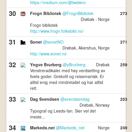
https://medium.com/@twidero
30
Frogn Bibliotek
@FrognBibliotek
273
Drøbak - Norge
Frogn bibliotek
http://www.frogn.folkebibl.no/
31
Sonet
@sonetNO
271
Drøbak, Akershus, Norge
http://www.sonet.no
32
Yngve Brurberg
@yBrurberg
Drøbak
259
Venstreradikaler med høy verdsetting av
livets goder. Grekofil og reisemanisk. Er
alltid enig med mindretallet og har alltid
rett.
33
Dag Svendsen
@svendsendag
253
Drøbak, Norway
Typograf og Leeds-fan. Sier vel det
meste...
34
Markeds.net
@Markeds_net
Norge
249