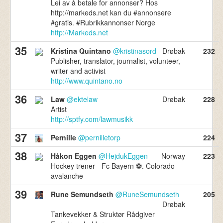
Lei av å betale for annonser? Hos
http://markeds.net kan du #annonsere
#gratis. #Rubrikkannonser Norge
http://Markeds.net
35
Kristina Quintano
@kristinasord
Drøbak
232
Publisher, translator, journalist, volunteer,
writer and activist
http://www.quintano.no
36
Law
@ektelaw
Drøbak
228
Artist
http://sptfy.com/lawmusikk
37
Pernille
@pernilletorp
224
38
Håkon Eggen
@HejdukEggen
Norway
223
Hockey trener - Fc Bayern ⚽️. Colorado
avalanche
39
Rune Semundseth
@RuneSemundseth
205
Drøbak
Tankevekker & Struktør Rådgiver