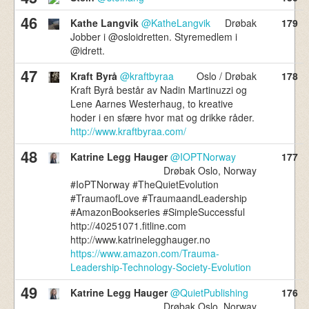
46
Kathe Langvik
@KatheLangvik
Drøbak
179
Jobber i @osloidretten. Styremedlem i
@idrett.
47
Kraft Byrå
@kraftbyraa
Oslo / Drøbak
178
Kraft Byrå består av Nadin Martinuzzi og
Lene Aarnes Westerhaug, to kreative
hoder i en sfære hvor mat og drikke råder.
http://www.kraftbyraa.com/
48
Katrine Legg Hauger
@IOPTNorway
177
Drøbak Oslo, Norway
#IoPTNorway #TheQuietEvolution
#TraumaofLove #TraumaandLeadership
#AmazonBookseries #SimpleSuccessful
http://40251071.fitline.com
http://www.katrinelegghauger.no
https://www.amazon.com/Trauma-
Leadership-Technology-Society-Evolution
49
Katrine Legg Hauger
@QuietPublishing
176
Drøbak Oslo, Norway