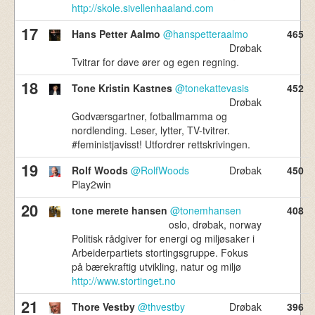
http://skole.sivellenhaaland.com
17
Hans Petter Aalmo
@hanspetteraalmo
465
Drøbak
Tvitrar for døve ører og egen regning.
18
Tone Kristin Kastnes
@tonekattevasis
452
Drøbak
Godværsgartner, fotballmamma og
nordlending. Leser, lytter, TV-tvitrer.
#feministjavisst! Utfordrer rettskrivingen.
19
Rolf Woods
@RolfWoods
Drøbak
450
Play2win
20
tone merete hansen
@tonemhansen
408
oslo, drøbak, norway
Politisk rådgiver for energi og miljøsaker i
Arbeiderpartiets stortingsgruppe. Fokus
på bærekraftig utvikling, natur og miljø
http://www.stortinget.no
21
Thore Vestby
@thvestby
Drøbak
396