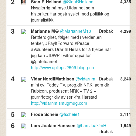
2
Sten R Helland
@StenRHelland
4,335
736,310
Nysgjerrig på mye.Utdannet som
Norske Tvitrere
historiker.Har også syslet med politikk og
journalistikk
3
Marianne M☮️
@MarianneM10
Drøbak
4,299
Rettferdighet, følger med i verden,en
tenker, #PayItForward #Peace
#Volunteers Drar til Hellas for å hjelpe når
jeg kan #IDWP Twitrer også for
@gateteamet
http://www.epilepsi2509.blogg.no
4
Vidar NordliMathisen
@vidarnm
Drøbak
3,240
mini cv: Teddy TV, prog.dir NRK, adm dir
Rubicon, produsent NRK + TV 2 +
journ/fotogr div aviser -fra Harstad
http://vidarnm.smugmug.com
5
Frode Scheie
@fscheie1
2,111
6
Lars Joakim Hanssen
@LarsJoakimH
1,549
drøbak