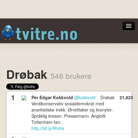
Norsktoppen
Drøbak
546 brukere
Min Side
1
Per Edgar Kokkvold
@kokkvold
Drøbak
21,823
Verdikonservativ sosialdemokrat med
anarkistiske trekk. Ørretfisker og livsnyter.
Logg inn
Språklig kresen. Pressemann. Anglofil.
Tottenham-fan.
http://bit.ly/Rrvhs