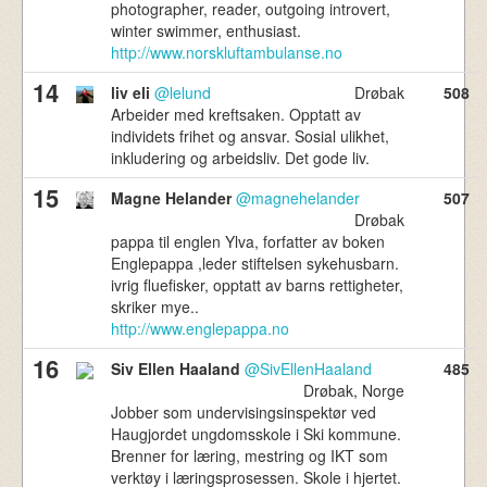
photographer, reader, outgoing introvert,
winter swimmer, enthusiast.
http://www.norskluftambulanse.no
14
liv eli
@lelund
Drøbak
508
Arbeider med kreftsaken. Opptatt av
individets frihet og ansvar. Sosial ulikhet,
inkludering og arbeidsliv. Det gode liv.
15
Magne Helander
@magnehelander
507
Drøbak
pappa til englen Ylva, forfatter av boken
Englepappa ,leder stiftelsen sykehusbarn.
ivrig fluefisker, opptatt av barns rettigheter,
skriker mye..
http://www.englepappa.no
16
Siv Ellen Haaland
@SivEllenHaaland
485
Drøbak, Norge
Jobber som undervisingsinspektør ved
Haugjordet ungdomsskole i Ski kommune.
Brenner for læring, mestring og IKT som
verktøy i læringsprosessen. Skole i hjertet.