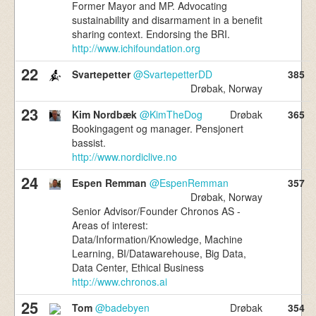
Former Mayor and MP. Advocating
sustainability and disarmament in a benefit
sharing context. Endorsing the BRI.
http://www.ichifoundation.org
22
Svartepetter
@SvartepetterDD
385
Drøbak, Norway
23
Kim Nordbæk
@KimTheDog
Drøbak
365
Bookingagent og manager. Pensjonert
bassist.
http://www.nordiclive.no
24
Espen Remman
@EspenRemman
357
Drøbak, Norway
Senior Advisor/Founder Chronos AS -
Areas of interest:
Data/Information/Knowledge, Machine
Learning, BI/Datawarehouse, Big Data,
Data Center, Ethical Business
http://www.chronos.ai
25
Tom
@badebyen
Drøbak
354