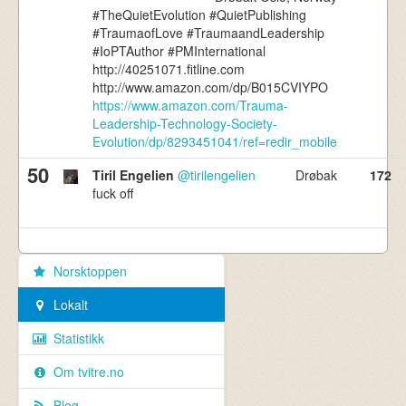
#TheQuietEvolution #QuietPublishing
#TraumaofLove #TraumaandLeadership
#IoPTAuthor #PMInternational
http://40251071.fitline.com
http://www.amazon.com/dp/B015CVIYPO
https://www.amazon.com/Trauma-
Leadership-Technology-Society-
Evolution/dp/8293451041/ref=redir_mobile
50
Tiril Engelien
@tirilengelien
Drøbak
172
fuck off
Norsktoppen
Lokalt
Statistikk
Om tvitre.no
Blog