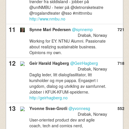
trønder fra siddisland - jobber på
@uniNMBU - heier på @detnorsketeatre
@rogalandteater @sso #mittnmbu
http://www.nmbu.no
11
Synne Mari Pedersen
@synnemp
721
Drøbak, Norway
Working for EY. NTNU Alumni. Passionate
about realizing sustainable business.
Opinions my own.
12
Geir Harald Hagberg
@GeirHagberg
718
Drøbak, Norway
Daglig leder, litt dialogfasilitator, litt
kursholder og mye pappa. Engasjert i
ungdom, dialog og utvikling av samfunnet.
Jobber i KFUK-KFUM-speiderne.
http://geirhagberg.no
13
Yvonne Svae-Grotli
@yvonnesg
552
Drøbak, Norway
User-oriented product dev and agile
coach, tech and comics nerd,